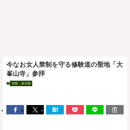
今なお女人禁制を守る修験道の聖地「大
峯山寺」参拝
寺院
未分類