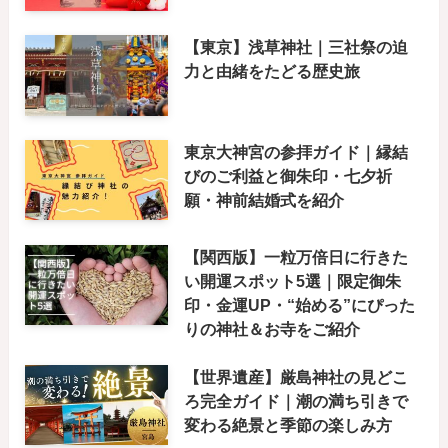
【東京】浅草神社｜三社祭の迫
力と由緒をたどる歴史旅
東京大神宮の参拝ガイド｜縁結
びのご利益と御朱印・七夕祈
願・神前結婚式を紹介
【関西版】一粒万倍日に行きた
い開運スポット5選｜限定御朱
印・金運UP・“始める”にぴった
りの神社＆お寺をご紹介
【世界遺産】厳島神社の見どこ
ろ完全ガイド｜潮の満ち引きで
変わる絶景と季節の楽しみ方