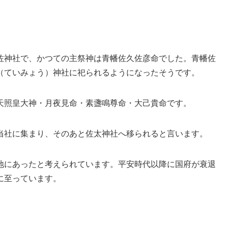
佐神社で、かつての主祭神は青幡佐久佐彦命でした。青幡佐
（ていみょう）神社に祀られるようになったそうです。
天照皇大神・月夜見命・素盞鳴尊命・大己貴命です。
当社に集まり、そのあと佐太神社へ移られると言います。
地にあったと考えられています。平安時代以降に国府が衰退
に至っています。