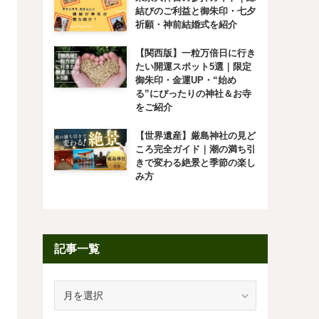
結びのご利益と御朱印・七夕
祈願・神前結婚式を紹介
【関西版】一粒万倍日に行き
たい開運スポット5選｜限定
御朱印・金運UP・“始め
る”にぴったりの神社＆お寺
をご紹介
【世界遺産】厳島神社の見ど
ころ完全ガイド｜潮の満ち引
きで変わる絶景と季節の楽し
み方
記事一覧
記
事