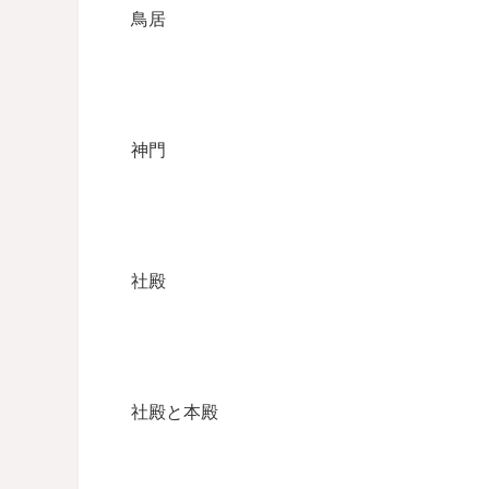
鳥居
神門
社殿
社殿と本殿