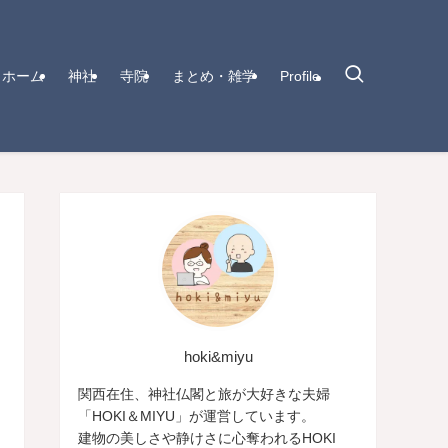
ホーム
神社
寺院
まとめ・雑学
Profile
hoki&miyu
関西在住、神社仏閣と旅が大好きな夫婦
「HOKI＆MIYU」が運営しています。
建物の美しさや静けさに心奪われるHOKI