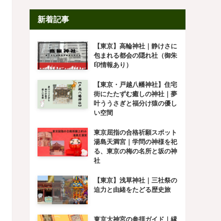
新着記事
【東京】高輪神社｜静けさに
包まれる都会の隠れ社（御朱
印情報あり）
【東京・戸越八幡神社】住宅
街にたたずむ癒しの神社｜夢
叶ううさぎと福分け猿の優し
い空間
東京屈指の合格祈願スポット
湯島天満宮｜学問の神様を祀
る、東京の梅の名所と坂の神
社
【東京】浅草神社｜三社祭の
迫力と由緒をたどる歴史旅
東京大神宮の参拝ガイド｜縁