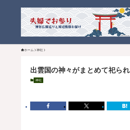
ホーム
神社
出雲国の神々がまとめて祀られ
神社