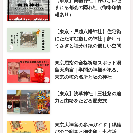
【東京】高輪神社｜静けさに包
まれる都会の隠れ社（御朱印情
報あり）
【東京・戸越八幡神社】住宅街
にたたずむ癒しの神社｜夢叶う
うさぎと福分け猿の優しい空間
東京屈指の合格祈願スポット湯
島天満宮｜学問の神様を祀る、
東京の梅の名所と坂の神社
【東京】浅草神社｜三社祭の迫
力と由緒をたどる歴史旅
東京大神宮の参拝ガイド｜縁結
びのご利益と御朱印・七夕祈