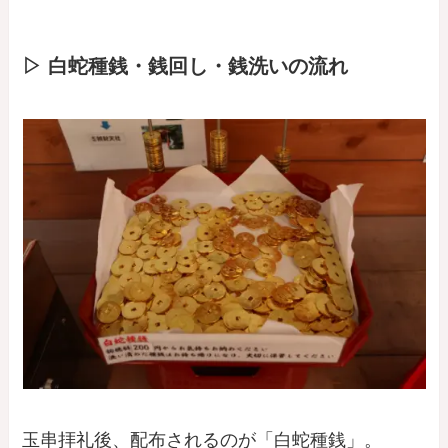
▷ 白蛇種銭・銭回し・銭洗いの流れ
玉串拝礼後、配布されるのが「白蛇種銭」。