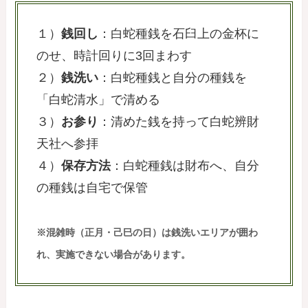
１）
銭回し
：白蛇種銭を石臼上の金杯に
のせ、時計回りに3回まわす
２）
銭洗い
：白蛇種銭と自分の種銭を
「白蛇清水」で清める
３）
お参り
：清めた銭を持って白蛇辨財
天社へ参拝
４）
保存方法
：白蛇種銭は財布へ、自分
の種銭は自宅で保管
※混雑時（正月・己巳の日）は銭洗いエリアが囲わ
れ、実施できない場合があります。