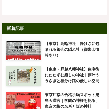
新着記事
【東京】高輪神社｜静けさに包
まれる都会の隠れ社（御朱印情
報あり）
【東京・戸越八幡神社】住宅街
にたたずむ癒しの神社｜夢叶う
うさぎと福分け猿の優しい空間
東京屈指の合格祈願スポット湯
島天満宮｜学問の神様を祀る、
東京の梅の名所と坂の神社