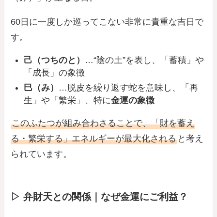
60日に一度しか巡ってこない非常に貴重な吉日で
す。
己（つちのと）
…“陰の土”を表し、「蓄積」や
「成長」の象徴
巳（み）
…脱皮を繰り返す蛇を意味し、「再
生」や「繁栄」、特に
金運の象徴
このふたつが組み合わさることで、「財を蓄え
る・繁栄する」エネルギーが最大化される
と考え
られています。
▷ 弁財天との関係｜なぜ金運にご利益？