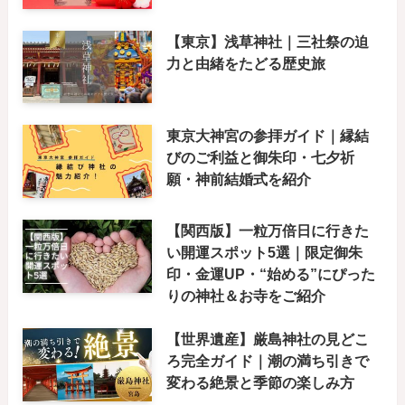
【東京】浅草神社｜三社祭の迫
力と由緒をたどる歴史旅
東京大神宮の参拝ガイド｜縁結
びのご利益と御朱印・七夕祈
願・神前結婚式を紹介
【関西版】一粒万倍日に行きた
い開運スポット5選｜限定御朱
印・金運UP・“始める”にぴった
りの神社＆お寺をご紹介
【世界遺産】厳島神社の見どこ
ろ完全ガイド｜潮の満ち引きで
変わる絶景と季節の楽しみ方