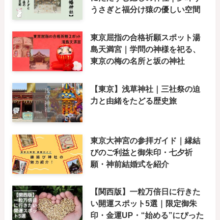
うさぎと福分け猿の優しい空間
東京屈指の合格祈願スポット湯
島天満宮｜学問の神様を祀る、
東京の梅の名所と坂の神社
【東京】浅草神社｜三社祭の迫
力と由緒をたどる歴史旅
東京大神宮の参拝ガイド｜縁結
びのご利益と御朱印・七夕祈
願・神前結婚式を紹介
【関西版】一粒万倍日に行きた
い開運スポット5選｜限定御朱
印・金運UP・“始める”にぴった