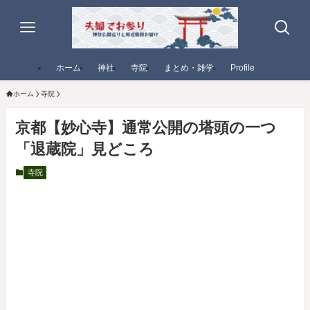
ホーム
神社
寺院
まとめ・雑学
Profile
ホーム
寺院
京都【妙心寺】通常公開の塔頭の一つ
「退蔵院」見どころ
寺院