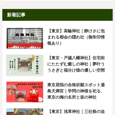
新着記事
【東京】高輪神社｜静けさに包
まれる都会の隠れ社（御朱印情
報あり）
【東京・戸越八幡神社】住宅街
にたたずむ癒しの神社｜夢叶う
うさぎと福分け猿の優しい空間
東京屈指の合格祈願スポット湯
島天満宮｜学問の神様を祀る、
東京の梅の名所と坂の神社
【東京】浅草神社｜三社祭の迫