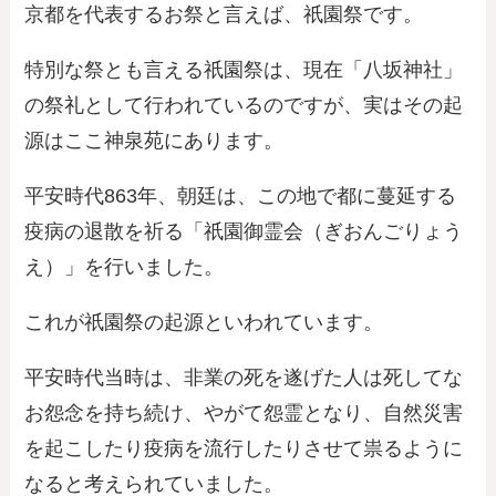
京都を代表するお祭と言えば、祇園祭です。
特別な祭とも言える祇園祭は、現在「八坂神社」
の祭礼として行われているのですが、実はその起
源はここ神泉苑にあります。
平安時代863年、朝廷は、この地で都に蔓延する
疫病の退散を祈る「
祇園御霊会
（ぎおんごりょう
え）
」を行いました。
これが祇園祭の起源といわれています。
平安時代当時は、非業の死を遂げた人は
死してな
お怨念を持ち続け、やがて怨霊となり、自然災害
を起こしたり疫病を流行したりさせて祟る
ように
なると考えられていました。